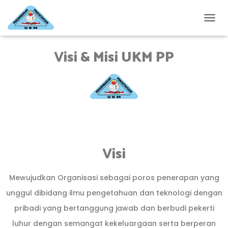
T
O
G
Visi & Misi UKM PP
G
L
E
N
A
V
I
G
A
S
Visi
I
Mewujudkan Organisasi sebagai poros penerapan yang
unggul dibidang ilmu pengetahuan dan teknologi dengan
pribadi yang bertanggung jawab dan berbudi pekerti
luhur dengan semangat kekeluargaan serta berperan